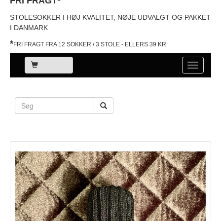
FRI FRAGT*
STOLESOKKER I HØJ KVALITET, NØJE UDVALGT OG PAKKET
I DANMARK
*
FRI FRAGT FRA 12 SOKKER / 3 STOLE - ELLERS 39 KR
KURV
Toggle
navigati