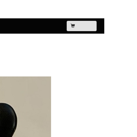
KURV
Næste