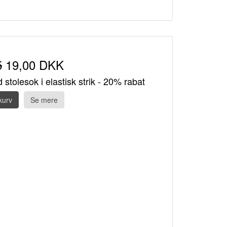
5
19,00 DKK
 stolesok i elastisk strik - 20% rabat
kurv
Se mere