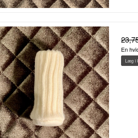
23,7
En hvid
Læg i 