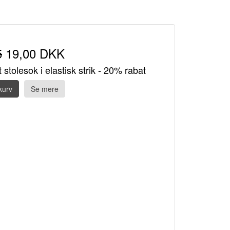
5
19,00 DKK
 stolesok i elastisk strik - 20% rabat
kurv
Se mere