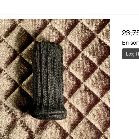
23,7
En sort
Læg i 