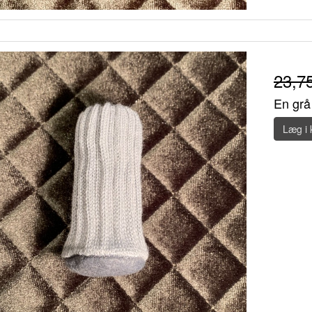
23,7
En grå 
Læg i 