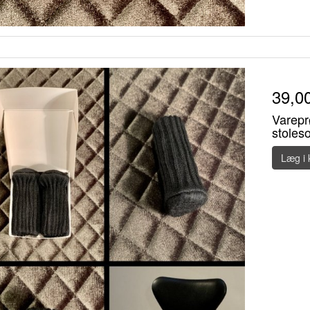
39,0
Varepr
stoleso
Læg i 